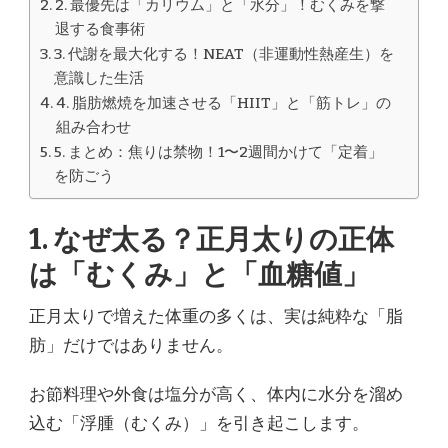
2. 最優先は「カリウム」と「水分」！むくみを撃
退する食事術
3. 代謝を最大化する！NEAT（非運動性熱産生）を
意識した生活
4. 脂肪燃焼を加速させる「HIIT」と「筋トレ」の
組み合わせ
5. まとめ：焦りは禁物！1〜2週間かけて「定着」
を防ごう
1. なぜ太る？正月太りの正体
は「むくみ」と「血糖値」
正月太りで増えた体重の多くは、実は純粋な「脂
肪」だけではありません。
お節料理や外食は塩分が高く、体内に水分を溜め
込む「浮腫（むくみ）」を引き起こします。