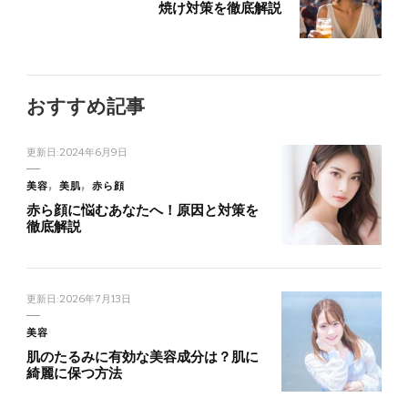
焼け対策を徹底解説
おすすめ記事
更新日:
2024年6月9日
美容
美肌
赤ら顔
赤ら顔に悩むあなたへ！原因と対策を
徹底解説
更新日:
2026年7月13日
美容
肌のたるみに有効な美容成分は？肌に
綺麗に保つ方法