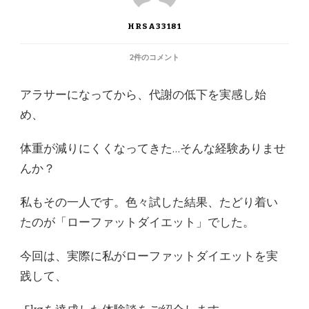
HRSA33181
罪
2件のコメント
悪
感
アラサーになってから、代謝の低下を実感し始
な
し
め、
で
キ
体重が減りにくくなってきた…そんな経験ありませ
レ
イ
んか？
痩
せ！
私もその一人です。色々試した結果、たどり着い
「ロ
ー
たのが「ローファットダイエット」でした。
フ
ァ
ッ
今回は、実際に私がローファットダイエットを実
ト
践して、
ダ
イ
エ