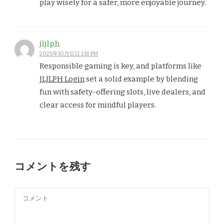
play wisely for a safer, more enjoyable journey.
jljlph
2025年10月12日 1:18 PM
Responsible gaming is key, and platforms like
JLJLPH Login
set a solid example by blending
fun with safety-offering slots, live dealers, and
clear access for mindful players.
コメントを残す