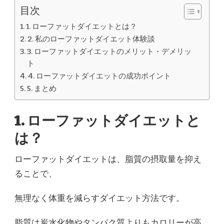
リ
目次
バ
ウ
1. ローファットダイエットとは？
ン
2. 私のローファットダイエット体験談
ド
に
3. ローファットダイエットのメリット・デメリッ
悩
ト
ま
4. ローファットダイエットの成功ポイント
な
い！
5. まとめ
へ
の
1. ローファットダイエットと
は？
ローファットダイエットは、脂質の摂取量を抑え
ることで、
無理なく体重を減らすダイエット方法です。
脂質は炭水化物やタンパク質よりもカロリーが高