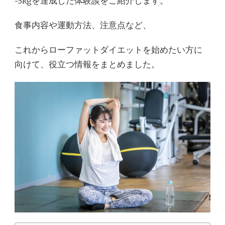
-5kgを達成した体験談をご紹介します。
ッ
ト」
食事内容や運動方法、注意点など、
で
叶
え
これからローファットダイエットを始めたい方に
る
向けて、役立つ情報をまとめました。
ヘ
ル
シ
ー
ボ
デ
ィ
も
う
無
理
な
食
事
制
限
や